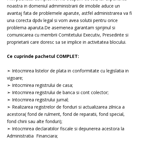
noastra in domeniul admministrarii de imobile aduce un
avantaj fata de problemele aparute, astfel administrarea va fi
una corecta dpdv legal si vom avea solutii pentru orice
problema aparuta.De asemenea garantam sprijinul si
comunicarea cu membrii Comitetului Executiv, Presedinte si
proprietarii care doresc sa se implice in activitatea blocului.
Ce cuprinde pachetul COMPLET:
➣ Intocmirea listelor de plata in conformitate cu legislatia in
vigoare;
➣ Intocmirea registrului de casa;
➣ Intocmirea registrului de banca si cont colector;
➣ Intocmirea registrului jurnal;
➣ Realizarea registrelor de fonduri si actualizarea zilnica a
acestora( fond de rulment, fond de reparatii, fond special,
fond chirii sau alte fonduri);
➣ Intocmirea declaratiilor fiscale si depunerea acestora la
Administratia Financiara;