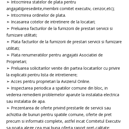
➣ Intocmirea statelor de plata pentru
angajati(presedinte,membrii comitet executiv, cenzor,etc);
➣ Intocmirea ordinelor de plata.
➣ Incasarea cotelor de intretinere de la locatari;
➣ Preluarea facturilor de la furnizorii de prestari servicii si
furnizare utilitati;
➣ Plata facturilor de la furnizorii de prestari servicii si furnizare
utilitati;
➣ Plata renumeratiilor pentru angajatii Asociatiei de
Proprietari;
➣ Preluarea solicitarilor venite din partea locatarilor cu privire
la explicatii pentru lista de intretienere;
➣ Acces pentru proprietari la Avizierul Online.
➣
Inspectarea periodica a spatiilor comune din bloc, in
vederea remedierii problemelor aparute la instalatia electrica
sau instalatia de apa.
➣
Prezentarea de oferte privind prestarile de servicii sau
achizitia de bunuri pentru spatiile comune, oferte de pret
precum si informatii complete, astfel incat Comitetul Executiv
sa poata alege cea mai buna oferta raport pret-calitate;