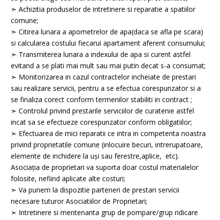
➣
Achizitia produselor de intretinere si reparatie a spatiilor
comune;
➣
Citirea lunara a apometrelor de apa(daca se afla pe scara)
si calcularea costului fiecarui apartament aferent consumului;
➣
Transmiterea lunara a indexului de apa si curent astfel
evitand a se plati mai mult sau mai putin decat s-a consumat;
➣ Monitorizarea in cazul contractelor incheiate de prestari
sau realizare servicii, pentru a se efectua corespunzator si a
se finaliza corect conform termenilor stabiliti in contract ;
➣
Controlul privind prestarile serviciilor de curatenie astfel
incat sa se efectueze corespunzator conform obligatiilor;
➣
Efectuarea de mici reparatii ce intra in competenta noastra
privind proprietatile comune (inlocuire becuri, intrerupatoare,
elemente de inchidere la uşi sau ferestre,aplice, etc).
Asociaţia de proprietari va suporta doar costul materialelor
folosite, nefiind aplicate alte costuri;
➣
Va punem la dispozitie parteneri de prestari servicii
necesare tuturor Asociatiilor de Proprietari;
➣
Intretinere si mentenanta grup de pompare/grup ridicare